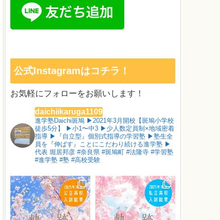
公式Instagramはコチラ！
お気軽にフォローをお願いします！
daichiikaruga1109
進学塾Daichi斑鳩
▶︎2021年3月開校【斑鳩小学校
徒歩5分】
▶︎小1〜中3
▶︎少人数定員制×地域密着
指導
▶︎『自立型』個別式指導の学習塾
▶︎塾生全
員を『伸ばす』ことにこだわり続ける進学塾
▶︎
代表 堀居邦彦
#奈良県 #斑鳩町 #法隆寺 #学習塾
#進学塾 #塾 #高校受験