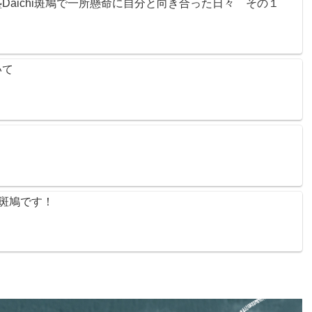
Daichi斑鳩で一所懸命に自分と向き合った日々 その１
いて
i斑鳩です！