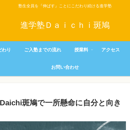
塾生全員を『伸ばす』ことにこだわり続ける進学塾
進学塾Ｄａｉｃｈｉ斑鳩
だわり
ご入塾までの流れ
授業料
アクセス
お問い合わせ
Daichi斑鳩で一所懸命に自分と向き