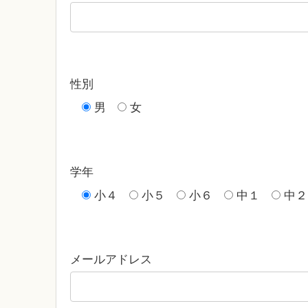
性別
男
女
学年
小４
小５
小６
中１
中２
メールアドレス