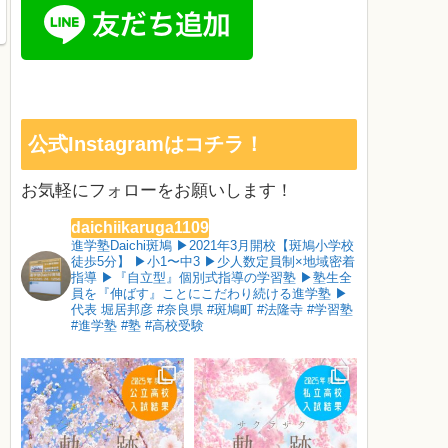
公式Instagramはコチラ！
お気軽にフォローをお願いします！
daichiikaruga1109
進学塾Daichi斑鳩
▶︎2021年3月開校【斑鳩小学校
徒歩5分】
▶︎小1〜中3
▶︎少人数定員制×地域密着
指導
▶︎『自立型』個別式指導の学習塾
▶︎塾生全
員を『伸ばす』ことにこだわり続ける進学塾
▶︎
代表 堀居邦彦
#奈良県 #斑鳩町 #法隆寺 #学習塾
#進学塾 #塾 #高校受験