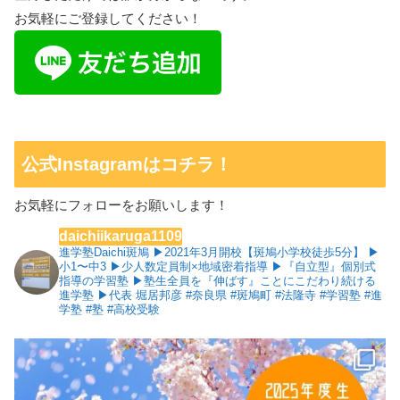
お気軽にご登録してください！
公式Instagramはコチラ！
お気軽にフォローをお願いします！
daichiikaruga1109
進学塾Daichi斑鳩
▶︎2021年3月開校【斑鳩小学校徒歩5分】
▶︎
小1〜中3
▶︎少人数定員制×地域密着指導
▶︎『自立型』個別式
指導の学習塾
▶︎塾生全員を『伸ばす』ことにこだわり続ける
進学塾
▶︎代表 堀居邦彦
#奈良県 #斑鳩町 #法隆寺 #学習塾 #進
学塾 #塾 #高校受験