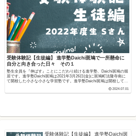
受験体験記【生徒編】 進学塾Daichi斑鳩で一所懸命に
自分と向き合った日々 その１
塾生全員を『伸ばす』ことにこだわり続ける進学塾、Daichi斑鳩の堀
居です。進学塾Daichi斑鳩は2021年3月26日(金)に斑鳩町法隆寺南に
て開校した小さな小さな学習塾です。進学塾Daichi斑鳩は開校して今
年で4年が経ちました。卒塾生...
2024.07.01
受験体験記【生徒編】 進学塾Daichi斑