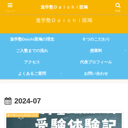
塾生全員を『伸ばす』ことにこだわり続ける進学塾
進学塾Ｄａｉｃｈｉ斑鳩
メニュー
検索
進学塾Ｄａｉｃｈｉ斑鳩
進学塾Daichi斑鳩の理念
６つのこだわり
ご入塾までの流れ
授業料
アクセス
代表プロフィール
よくあるご質問
お問い合わせ
2024-07
進学塾Daichi斑鳩の日常