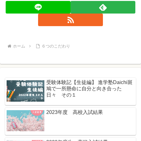
ホーム
６つのこだわり
受験体験記【生徒編】 進学塾Daichi斑
鳩で一所懸命に自分と向き合った
日々 その１
2023年度 高校入試結果