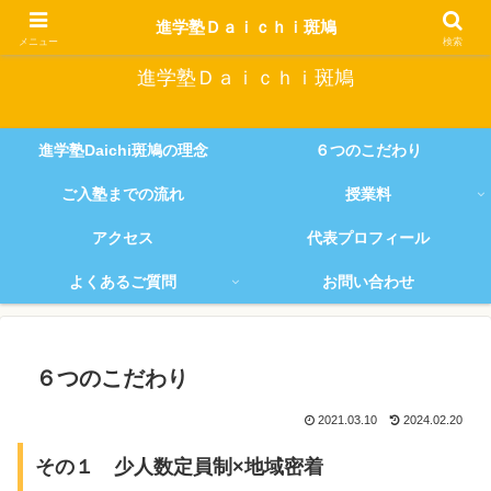
塾生全員を『伸ばす』ことにこだわり続ける進学塾
進学塾Ｄａｉｃｈｉ斑鳩
メニュー
検索
進学塾Ｄａｉｃｈｉ斑鳩
進学塾Daichi斑鳩の理念
６つのこだわり
ご入塾までの流れ
授業料
アクセス
代表プロフィール
よくあるご質問
お問い合わせ
６つのこだわり
2021.03.10
2024.02.20
その１ 少人数定員制×地域密着