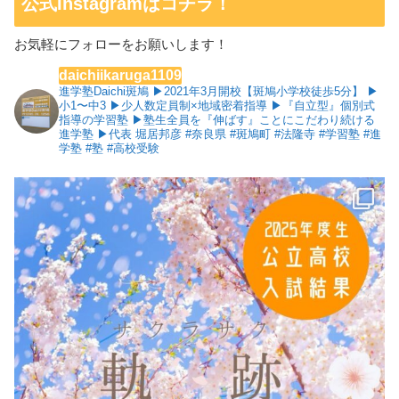
公式Instagramはコチラ！
お気軽にフォローをお願いします！
daichiikaruga1109
進学塾Daichi斑鳩
▶︎2021年3月開校【斑鳩小学校徒歩5分】
▶︎
小1〜中3
▶︎少人数定員制×地域密着指導
▶︎『自立型』個別式
指導の学習塾
▶︎塾生全員を『伸ばす』ことにこだわり続ける
進学塾
▶︎代表 堀居邦彦
#奈良県 #斑鳩町 #法隆寺 #学習塾 #進
学塾 #塾 #高校受験